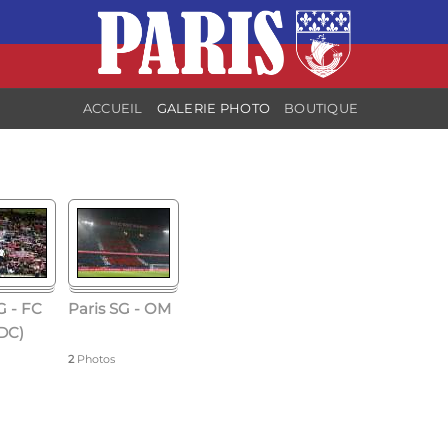
ACCUEIL
GALERIE PHOTO
BOUTIQUE
G - FC
Paris SG - OM
LDC)
2
Photos