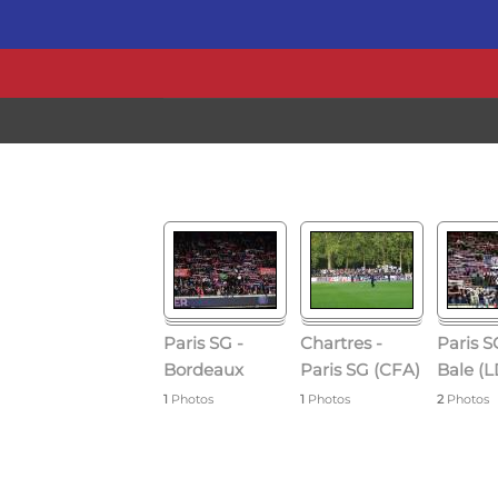
Passer
au
contenu
Paris SG -
Chartres -
Paris S
Bordeaux
Paris SG (CFA)
Bale (
1
Photos
1
Photos
2
Photos