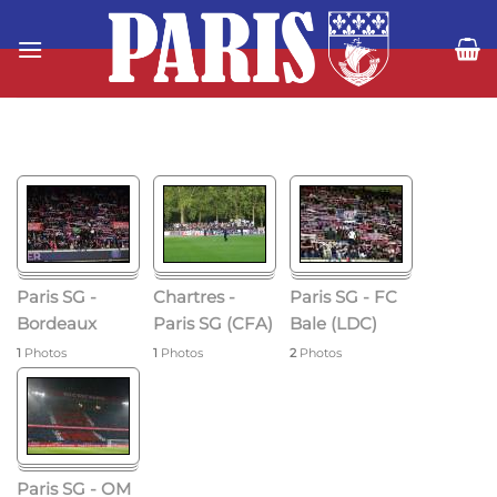
Passer
au
contenu
Paris SG -
Chartres -
Paris SG - FC
Bordeaux
Paris SG (CFA)
Bale (LDC)
1
Photos
1
Photos
2
Photos
Paris SG - OM