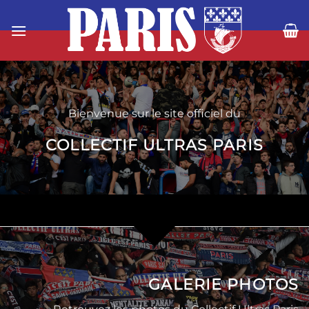
Passer
au
contenu
Bienvenue sur le site officiel du
COLLECTIF ULTRAS PARIS
GALERIE PHOTOS